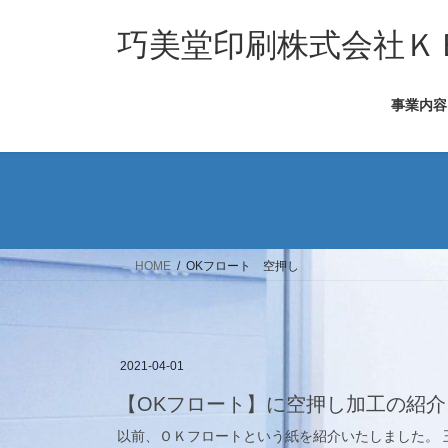
コ
ナ
ン
ビ
巧美堂印刷株式会社Ｋ
テ
ゲ
ン
ー
事業内容
ツ
シ
へ
ョ
ス
ン
キ
に
ッ
移
プ
動
HOME
OKフロート 空押し
2021-04-01
【OKフロート】に空押し加工の紹介
以前、ＯＫフロートという紙を紹介いたしました。