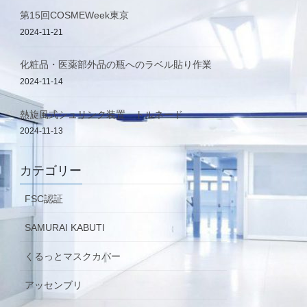
第15回COSMEWeek東京
2024-11-21
化粧品・医薬部外品の瓶へのラベル貼り作業
2024-11-14
熱旋風式シュリンク装置 トルネード
2024-11-13
カテゴリー
FSC認証
SAMURAI KABUTI
くるっとマスクカバー
アッセンブリ