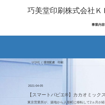
コ
ナ
ン
ビ
巧美堂印刷株式会社Ｋ
テ
ゲ
ン
ー
事業内容
ツ
シ
へ
ョ
ス
ン
キ
に
ッ
移
プ
動
HOME
環境配慮 印刷
2021-04-05
【スマートパピエ®】カカオミック
東京営業所が、築地から人形町に移転して2ヵ月が