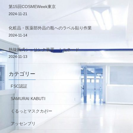
第15回COSMEWeek東京
2024-11-21
化粧品・医薬部外品の瓶へのラベル貼り作業
2024-11-14
熱旋風式シュリンク装置 トルネード
2024-11-13
カテゴリー
FSC認証
SAMURAI KABUTI
くるっとマスクカバー
アッセンブリ