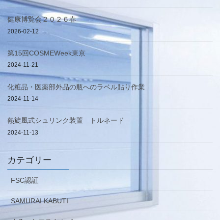
健康博覧会２０２６春
2026-02-12
第15回COSMEWeek東京
2024-11-21
化粧品・医薬部外品の瓶へのラベル貼り作業
2024-11-14
熱旋風式シュリンク装置 トルネード
2024-11-13
カテゴリー
FSC認証
SAMURAI KABUTI