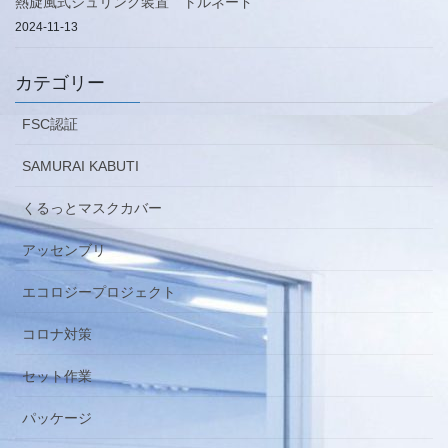
熱旋風式シュリンク装置 トルネード
2024-11-13
カテゴリー
FSC認証
SAMURAI KABUTI
くるっとマスクカバー
アッセンブリ
エコロジープロジェクト
コロナ対策
セット作業
パッケージ