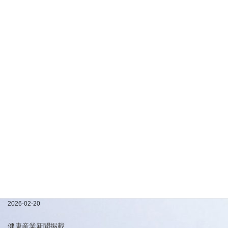
ですが、3ｃｍ位の陶器の人形をＯＰＰ袋に詰めて、リボンタイで
結びます。 数十種類もあるような細かくて、小さくて繊細なお仕
事です。落としたらすぐ壊れてしまいます。作 […]
最近の投稿
地球に優しくFSC認証で仕立てる高質感化粧箱
2026-08-06
【初出展】「第28回 インターフェックス ジャパン」出展のお知ら
せ
2026-05-15
ハービル加工について
2026-04-25
簡易手提げ袋
2026-02-20
健康産業新聞掲載