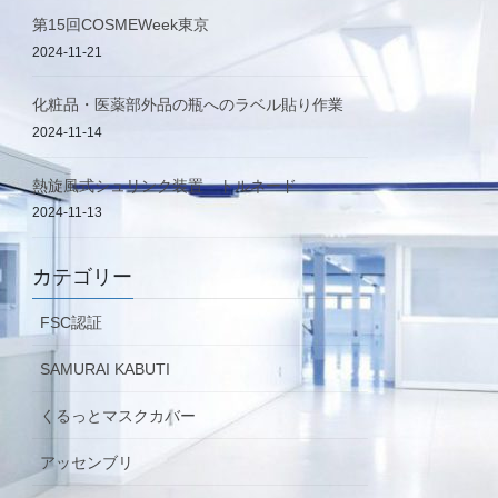
第15回COSMEWeek東京
2024-11-21
化粧品・医薬部外品の瓶へのラベル貼り作業
2024-11-14
熱旋風式シュリンク装置 トルネード
2024-11-13
カテゴリー
FSC認証
SAMURAI KABUTI
くるっとマスクカバー
アッセンブリ