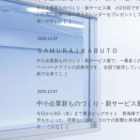
中小企業新ものづくり・新サービス展 の2日目で
いた方に抗菌仕様の卓上カレンダーをプレゼントし
使いやすいと […]
2020-12-07
ＳＡＭＵＲＡＩＫＡＢＵＴＯ
中小企業新ものづくり・新サービス展で、一番多く
ペーパークラフトの武将兜です。 全国で販売してい
紙で出来て […]
2020-12-07
中小企業新ものづくり・新サービス
今日から9日（水）まで東京ビッグサイト 青海棟
兜をかぶった、営業もいます。コロナの影響か来場
す。 こんな […]