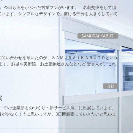
す。今日も兜をかぶった営業マンがいます。 名刺交換をして頂
ています。シンプルなデザインで、書ける部分を大きくしていて
SAMURAI KABUTI
の問い合わせを頂いたのが、ＳＡＭＵＲＡＩＫＡＢＵＴＯという
ます。お城や美術館、お土産物屋さんなどなど 皆さんが、これ
会社
展
で「中小企業新ものづくり・新サービス展」に出展しています。
者が少なくように思いますが、3日間頑張っていきたいと思いま