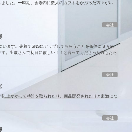
しました。一時期、会場内に数人のカブトをかぶった方々がい
会社
展
にいます。先着でSNSにアップしてもらうことを条件にＳＡＭ
ます。出展さんで初日に欲しい！！と言ってくださった方もおら
会社
展
年以上かかって特許を取られたり、商品開発されたりと刺激にな
会社
展