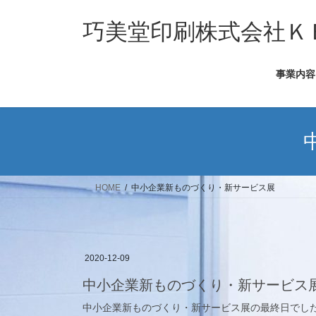
コ
ナ
ン
ビ
巧美堂印刷株式会社Ｋ
テ
ゲ
ン
ー
事業内容
ツ
シ
へ
ョ
ス
ン
キ
に
ッ
移
プ
動
HOME
中小企業新ものづくり・新サービス展
2020-12-09
中小企業新ものづくり・新サービス
中小企業新ものづくり・新サービス展の最終日でし