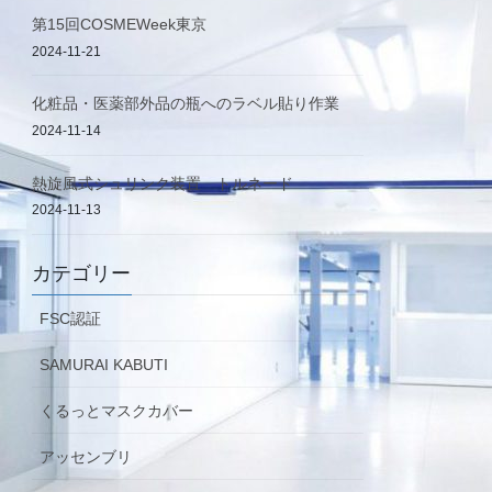
第15回COSMEWeek東京
2024-11-21
化粧品・医薬部外品の瓶へのラベル貼り作業
2024-11-14
熱旋風式シュリンク装置 トルネード
2024-11-13
カテゴリー
FSC認証
SAMURAI KABUTI
くるっとマスクカバー
アッセンブリ