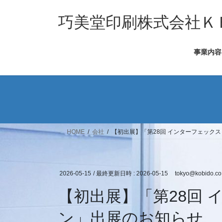
コ
ナ
ン
ビ
巧美堂印刷株式会社Ｋ
テ
ゲ
ン
ー
事業内容
ツ
シ
へ
ョ
ス
ン
キ
に
ッ
移
プ
動
HOME
会社
【初出展】「第28回 インターフェック
2026-05-15
/ 最終更新日時 :
2026-05-15
tokyo@kobido.co.
【初出展】「第28回 
ン」出展のお知らせ