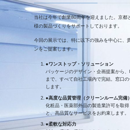
当社は今年で創業80周年を迎えました。京都
様の製品づくりをサポートしております。
今回の展示では、特に以下の強みを中心に、
ンをご提案します。
●ワンストップ・ソリューション
パッケージのデザイン・企画提案から、
まで、すべて自社工場内で完結。窓口の
します。
●高度な品質管理（クリーンルーム完備
化粧品・医薬部外品の製造業許可を取得
と、高品質なサービスをお約束します。
●柔軟な対応力