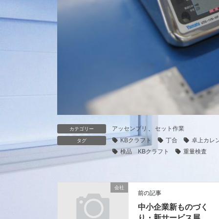
アッセンブリ
、
セット作業
カテゴリー
KBクラフト
丁合
卓上カレ
タグ
検品 KBクラフト
重量検査
会社
前の記事
中小企業新ものづく
り・新サービス展