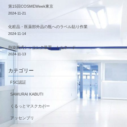
第15回COSMEWeek東京
2024-11-21
化粧品・医薬部外品の瓶へのラベル貼り作業
2024-11-14
熱旋風式シュリンク装置 トルネード
2024-11-13
カテゴリー
FSC認証
SAMURAI KABUTI
くるっとマスクカバー
アッセンブリ