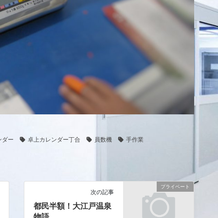
ンダー
卓上カレンダー丁合
員数機
手作業
プライベート
次の記事
都民半額！大江戸温泉
物語