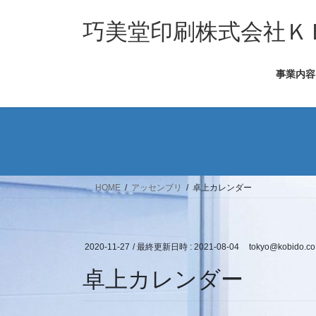
コ
ナ
ン
ビ
巧美堂印刷株式会社Ｋ
テ
ゲ
ン
ー
事業内容
ツ
シ
へ
ョ
ス
ン
キ
に
ッ
移
プ
動
HOME
アッセンブリ
卓上カレンダー
2020-11-27
/ 最終更新日時 :
2021-08-04
tokyo@kobido.co.
卓上カレンダー