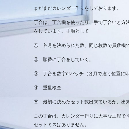
まだまだカレンダー作りをしております。
丁合は、丁合機を使ったり、手で丁合いと方
をしています。手順として
① 各月を決められた数、同じ枚数で員数機
② 順番に丁合をしていく。
③ 丁合を数字orパッチ（各月で違う位置に
④ 重量検査
⑤ 最初に決めたセット数出来ているか、出
この丁合は、カレンダー作りに大事な工程です
セットミスはありません。