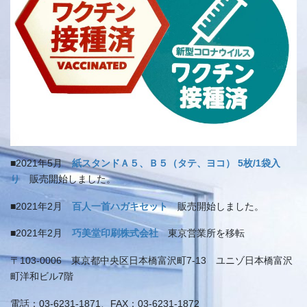
■2021年5月
紙スタンドＡ５、Ｂ５（タテ、ヨコ） 5枚/1袋入
り
販売開始しました。
■2021年2月
百人一首ハガキセット
販売開始しました。
■2021年2月
巧美堂印刷株式会社
東京営業所を移転
〒103-0006 東京都中央区日本橋富沢町7-13 ユニゾ日本橋富沢
町洋和ビル7階
電話：03-6231-1871、FAX：03-6231-1872